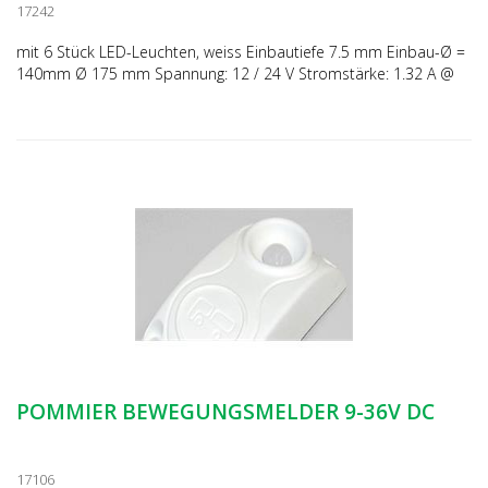
17242
mit 6 Stück LED-Leuchten, weiss Einbautiefe 7.5 mm Einbau-Ø =
140mm Ø 175 mm Spannung: 12 / 24 V Stromstärke: 1.32 A @
12V 0.62 A @ 24V 1021 Lumen 153 Lux @ 2.10 m
POMMIER BEWEGUNGSMELDER 9-36V DC
17106